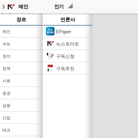
메인
인기
작성된 기사가 없습니다.
장르
언론사
EPaper
메인
뉴스토마토
속보
구독신청
정치
구독추천
정책
사회
증권
금융
산업
테크