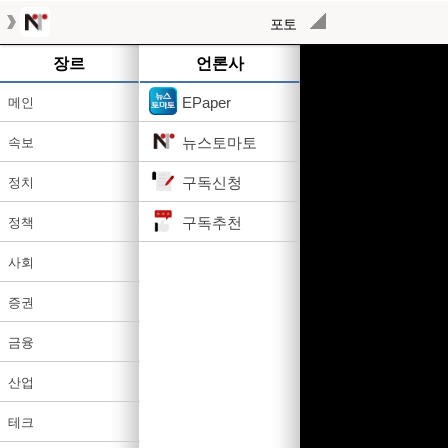
포토
작성된 기사가 없습니다.
장르
언론사
EPaper
메인
뉴스토마토
속보
구독신청
정치
구독추천
정책
사회
증권
금융
산업
테크