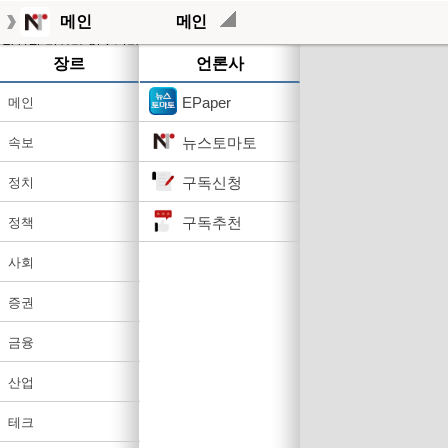
메인
메인
작성된 기사가 없습니다.
장르
언론사
EPaper
메인
뉴스토마토
속보
구독신청
정치
구독추천
정책
사회
증권
금융
산업
테크