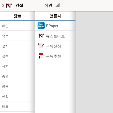
건설
메인
작성된 기사가 없습니다.
장르
언론사
EPaper
메인
뉴스토마토
속보
구독신청
정치
구독추천
정책
사회
증권
금융
산업
테크