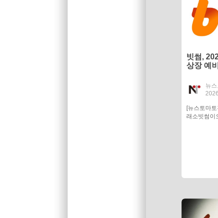
빗썸, 2
상장 예
뉴스
2026
[뉴스토마
래소빗썸이오는