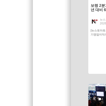
보령 2분
년 대비 6
뉴스
2026
[뉴스토마토
기영업이익이