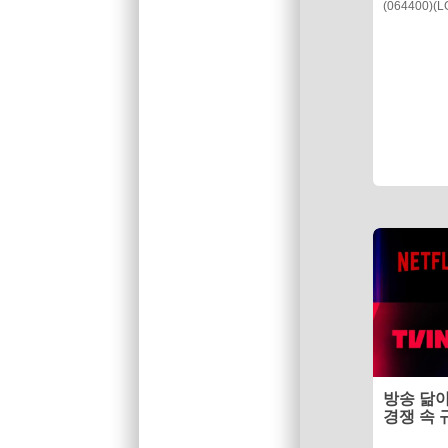
(064400)(
방송 닮
경쟁 속 