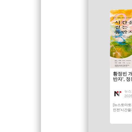
황정빈 개
반자', 
최
뉴스
2026
[뉴스토마
인전'시간을