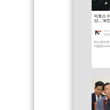
미토스 이
산…'보안
뉴스
2026
[뉴스토마토
이용한사이버