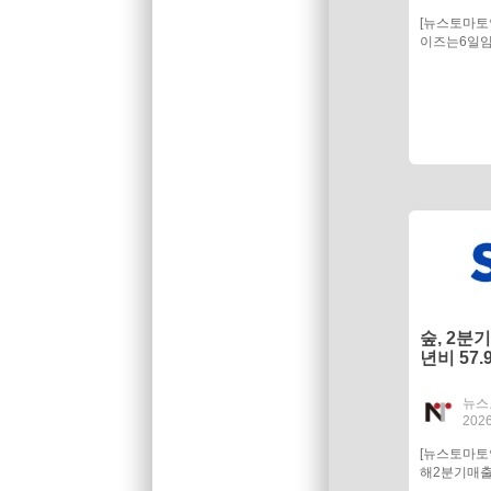
[뉴스토마
이즈는6일임
숲, 2분
년비 57.
뉴스
2026
[뉴스토마토
해2분기매출