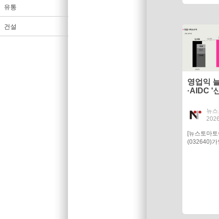
유통
건설
영업익 늘
·AIDC 
뉴스
2026
[뉴스토마토
(032640