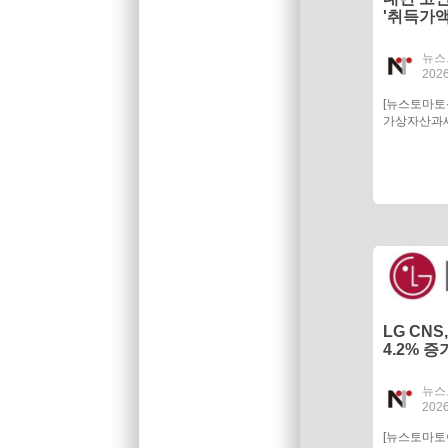
'취득가액
뉴스
2026
[뉴스토마토
가상자산과세
LG CNS
4.2% 
뉴스
2026
[뉴스토마토