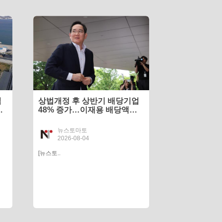
익
상법개정 후 상반기 배당기업
돌
48% 증가…이재용 배당액
728억 1위
뉴스토마토
2026-08-04
[뉴스토..