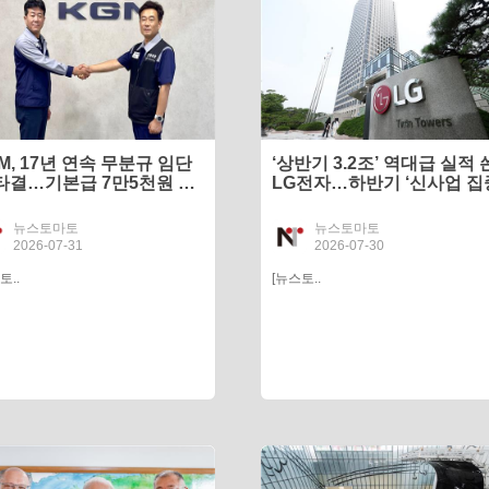
M, 17년 연속 무분규 임단
‘상반기 3.2조’ 역대급 실적 
타결…기본급 7만5천원 인
LG전자…하반기 ‘신사업 집
뉴스토마토
뉴스토마토
2026-07-31
2026-07-30
토..
[뉴스토..