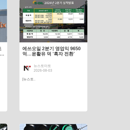
조
에쓰오일 2분기 영업익 9650
억…윤활유 덕 ‘흑자 전환’
뉴스토마토
2026-08-03
[뉴스토..