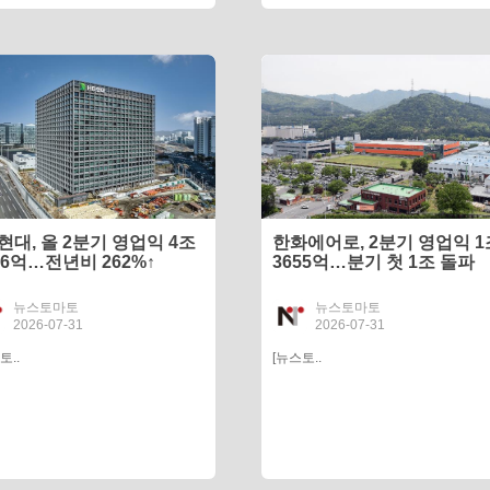
현대, 올 2분기 영업익 4조
한화에어로, 2분기 영업익 1
46억…전년비 262%↑
3655억…분기 첫 1조 돌파
뉴스토마토
뉴스토마토
2026-07-31
2026-07-31
토..
[뉴스토..