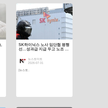
,
SK하이닉스 노사 임단협 평행
선…성과급 지급 두고 노조 반
발
뉴스토마토
2026-07-31
[뉴스토..