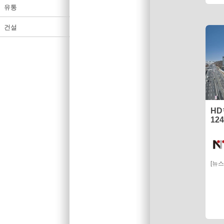
유통
건설
HD
12
[뉴스