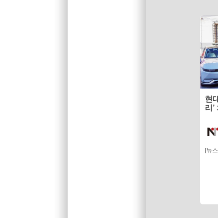
현대
리’
증
[뉴스