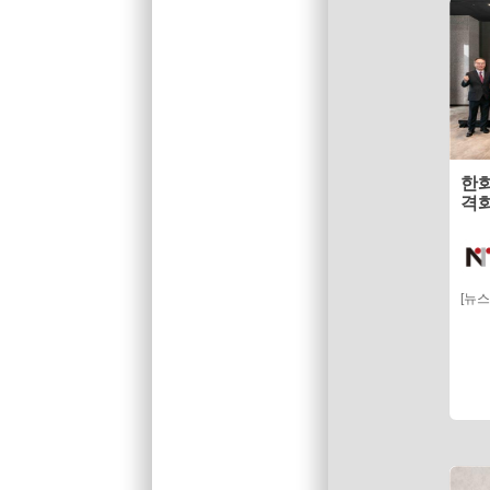
한화
격화
[뉴스