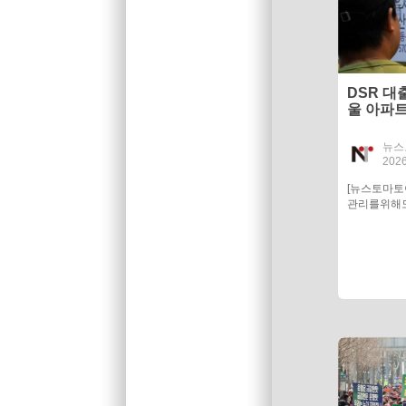
DSR 대
울 아파트 
뉴스
2026
[뉴스토마
관리를위해도