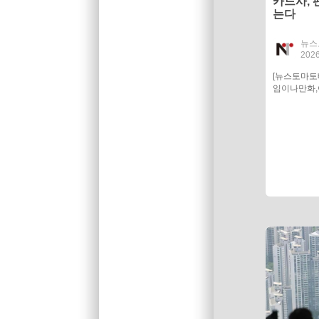
카드사, 
는다
뉴스
2026
[뉴스토마
임이나만화,아