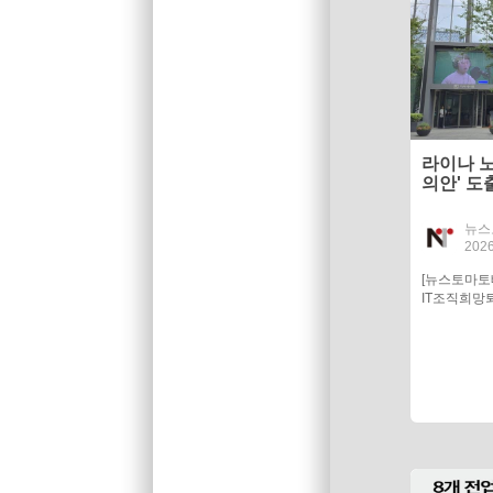
라이나 노
의안' 도
뉴스
2026
[뉴스토마
IT조직희망