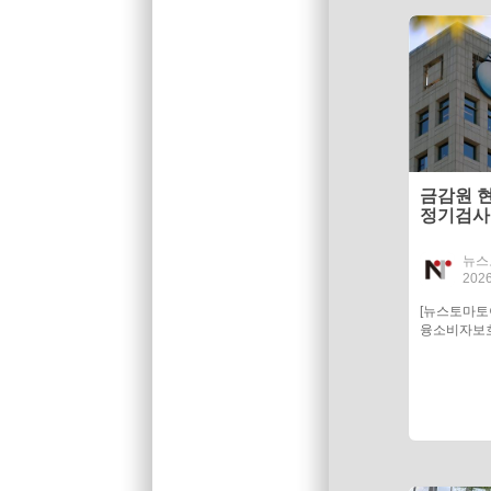
금감원 
정기검사
뉴스
2026
[뉴스토마
융소비자보호