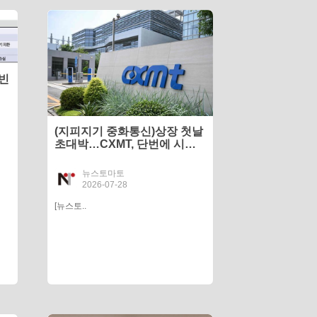
 빈
(지피지기 중화통신)상장 첫날
초대박…CXMT, 단번에 시총 1
위
뉴스토마토
2026-07-28
[뉴스토..