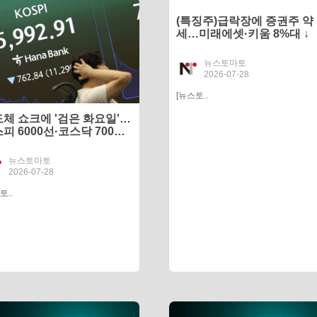
(특징주)급락장에 증권주 약
세…미래에셋·키움 8%대 ↓
뉴스토마토
2026-07-28
[뉴스토..
체 쇼크에 '검은 화요일'…
피 6000선·코스닥 700선
중 붕괴
뉴스토마토
2026-07-28
토..