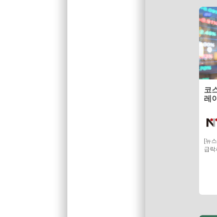
코스
레
[뉴
급락세