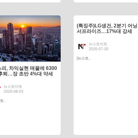
(특징주)LG생건, 2분기 어닝
서프라이즈…17%대 강세
뉴스토마토
2026-07-30
[뉴스토..
피, 차익실현 매물에 6300
후퇴…장 초반 4%대 약세
뉴스토마토
2026-08-03
토..