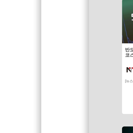
반도
코스
장
[뉴스