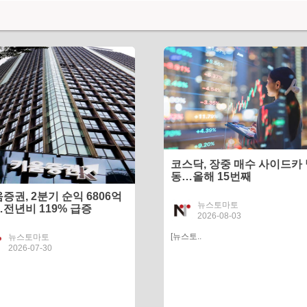
코스닥, 장중 매수 사이드카
동…올해 15번째
증권, 2분기 순익 6806억
뉴스토마토
전년비 119% 급증
2026-08-03
[뉴스토..
뉴스토마토
2026-07-30