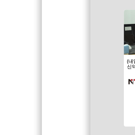
(내
신
전