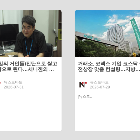
일의 거인들)진단으로 쌓고
거래소, 코넥스 기업 코스닥
약으로 뛴다…세니젠의 대
전상장 맞춤 컨설팅…지방
환
업 우대
뉴스토마토
뉴스토마토
2026-07-31
2026-07-29
[뉴스토..