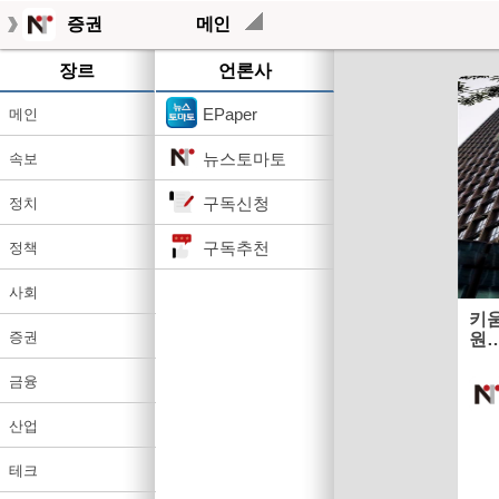
증권
메인
장르
언론사
EPaper
메인
뉴스토마토
속보
구독신청
정치
구독추천
정책
사회
키움
증권
원…
금융
산업
테크