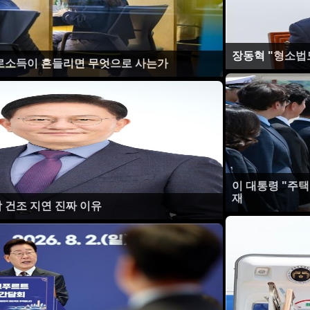
장동혁 "형소법
근로소득이 흔들리면 무엇으로 사는가
이 대통령 "주택
재
 건조 지연 진짜 이유