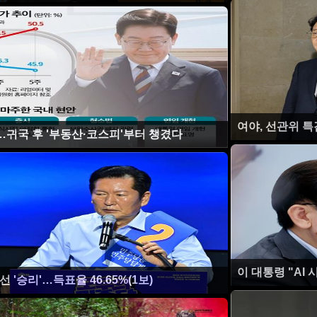
여야, 선관위 특
'…귀국 후 '부동산·코스피'부터 챙겼다
이 대통령 "AI
선 '승리'…득표율 46.65%(1보)