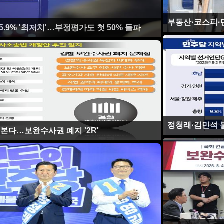
부동산·코스피·
5.9% '최저치'…부정평가도 첫 50% 돌파
정청래·김민석 불
본다…보완수사권 폐지 '2R'