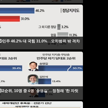
민주 46.2% 대 국힘 31.0%…오차범위 밖 격차
2순위, 10명 중 4명 '송영길'…정청래 '한 자릿