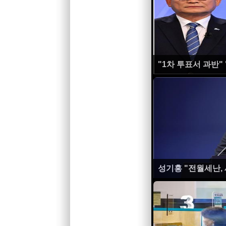
"1차 투표서 과반"
성기홍 "전월세난,