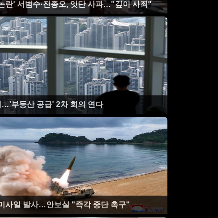
논란' 서범수·진종오, 잇단 사과…"깊이 사죄"
'부동산 공급' 2차 회의 연다
도미사일 발사…안보실 "즉각 중단 촉구"