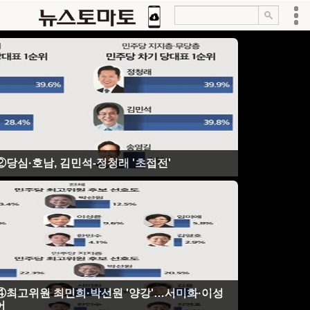
당심·호남, 김민석-정청래 '초접전'
④최고위원 최민희·박선원 '양강'…서미화·이성
어