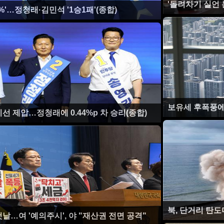
'돌려차기 실언 
4.52%'…정청래·김민석 '1승1패'(종합)
보유세 후폭풍에…
선 제압…정청래에 0.44%p 차 승리(종합)
북, 단거리 탄
날…여 '예의주시', 야 "재산권 전면 공격"