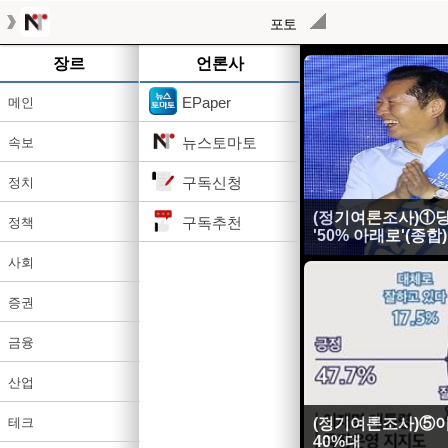
포토
장르
언론사
EPaper
메인
뉴스토마토
속보
구독신청
정치
(정기여론조사)①당
구독추천
정책
'50% 아래로'(종합)
사회
증권
금융
산업
테크
(정기여론조사)⑤이
40%대