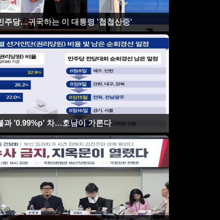
민주당…귀국하는 이 대통령 '첩첩산중'
과 '0.99%p' 차…호남이 가른다