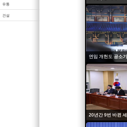
유통
건설
연임 개헌도 공소기
20년간 9번 바뀐