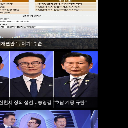
개편안 '누더기' 수순
 신천지 장외 설전…송영길 "호남 계몽 규탄"