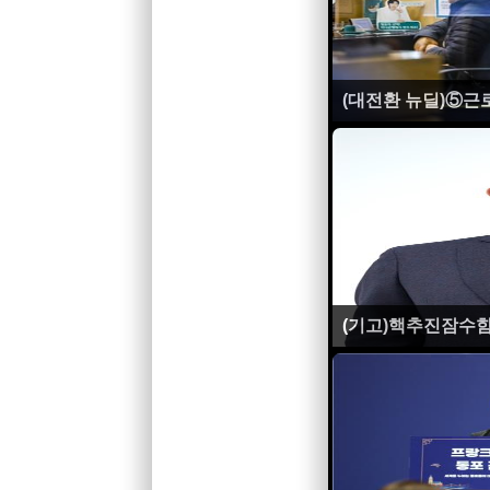
(대전환 뉴딜)⑤
(기고)핵추진잠수함