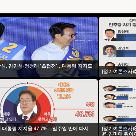
심, 김민석·정청래 '초접전'…대통령 지지도
(정기여론조사)②
 대통령 지지율 47.7%…일주일 만에 다시
(정기여론조사)
윤·임미애 뒤이