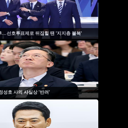
후…선호투표제로 뒤집힐 땐 '지지층 불복'
정성호 사의 사실상 '반려'