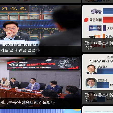
(정기여론조사)⑥
'유지'
각도 끝내 언급 없었다
(정기여론조사)③
수'
 세제…부동산·상속세만 건드렸다