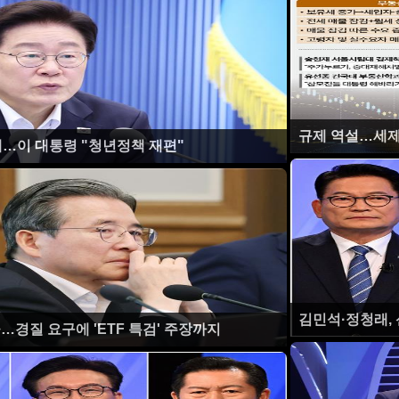
규제 역설…세제
에…이 대통령 "청년정책 재편"
김민석·정청래,
…경질 요구에 'ETF 특검' 주장까지