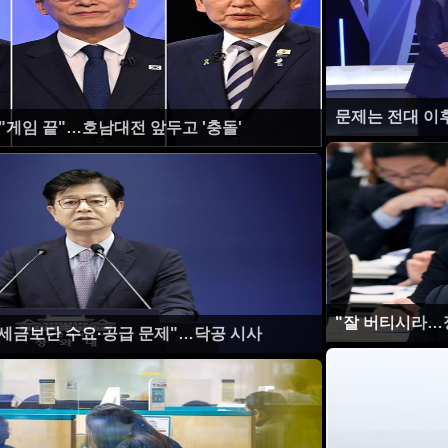
문제는 전대 이
 "게임 끝"…호남대전 앞두고 '충돌'
"잘 버티시라…
 세금보단 수요·공급 문제"…닥공 시사