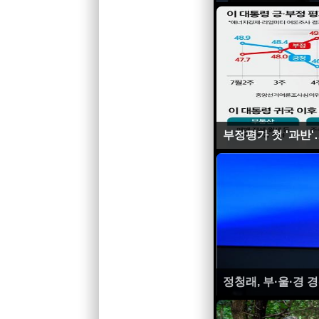
부정평가 첫 '과반
정청래, 부·울·경 경