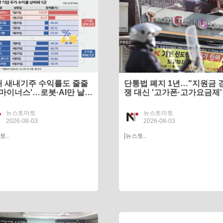
해 새내기주 수익률도 줄줄
단통법 폐지 1년…"지원금 
'마이너스'…로봇·AI만 날았
쟁 대신 '고가폰·고가요금제'
구조만 강화"
뉴스토마토
뉴스토마토
2026-08-03
2026-08-03
토..
[뉴스토..