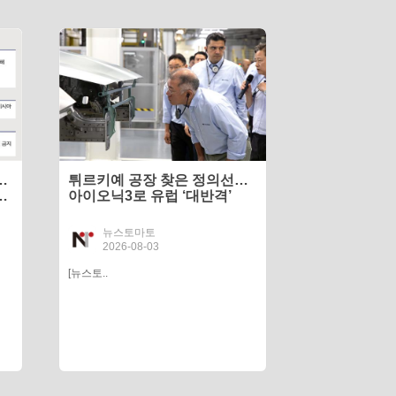
…
튀르키예 공장 찾은 정의선…
산
아이오닉3로 유럽 ‘대반격’
뉴스토마토
2026-08-03
[뉴스토..