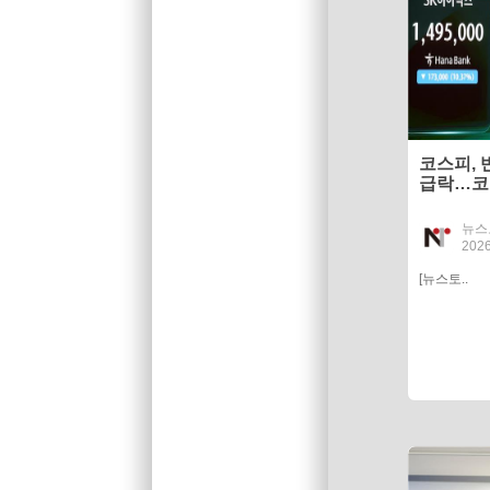
코스피, 
급락…코
승
뉴스
2026
[뉴스토..