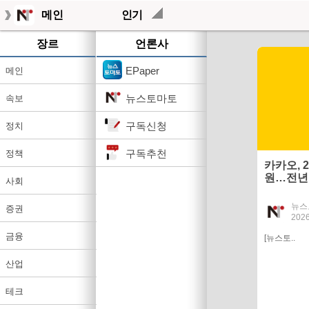
메인
인기
장르
언론사
EPaper
메인
뉴스토마토
속보
구독신청
정치
구독추천
정책
카카오, 
원…전년비
사회
뉴스
증권
2026
금융
[뉴스토..
산업
테크