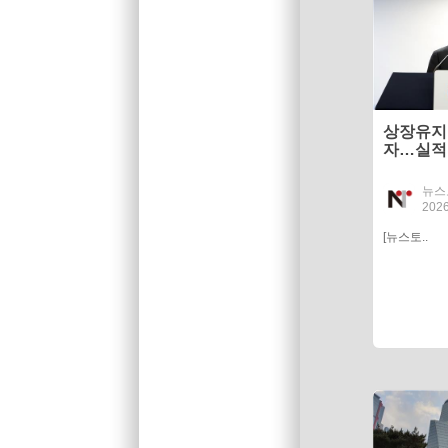
상장유지
자…실적 
목'
뉴스
2026
[뉴스토..