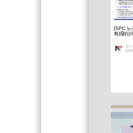
(SPC 
회)⑨(단독
넘었다…'
뉴스
2026