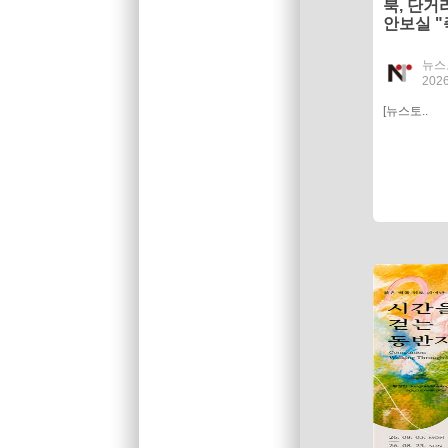
북, 단거
안보실 "
뉴스
2026
[뉴스토..