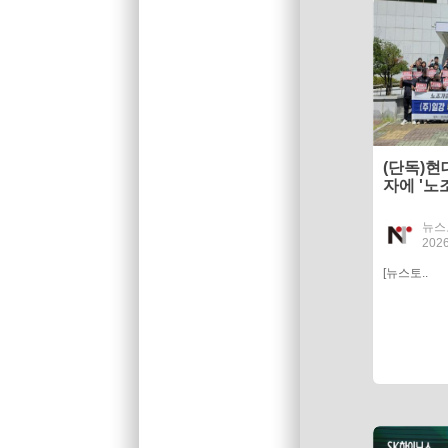
(단독)현
자에 '노
국' 협박
뉴스
2026
[뉴스토..