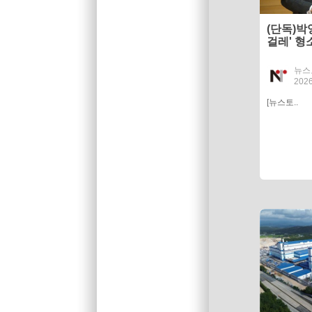
(단독)박
걸레' 
책임져야
뉴스
2026
[뉴스토..