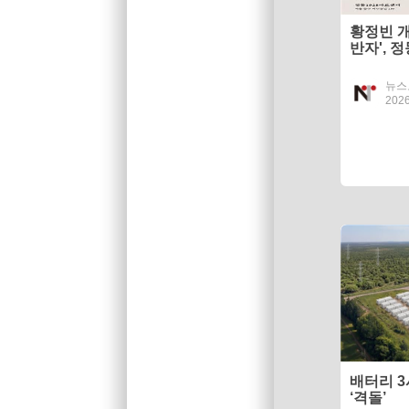
황정빈 개
반자', 
최
뉴스
2026
배터리 3
‘격돌’