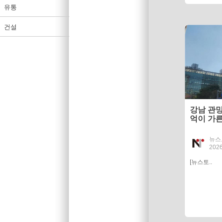
유통
건설
강남 관망
억이 가른
뉴스
2026
[뉴스토..