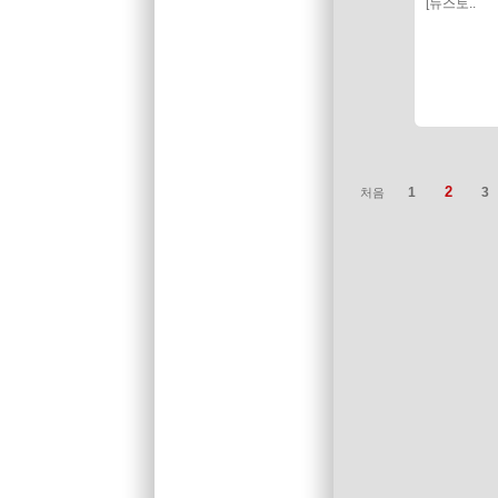
[뉴스토..
2
1
3
처음