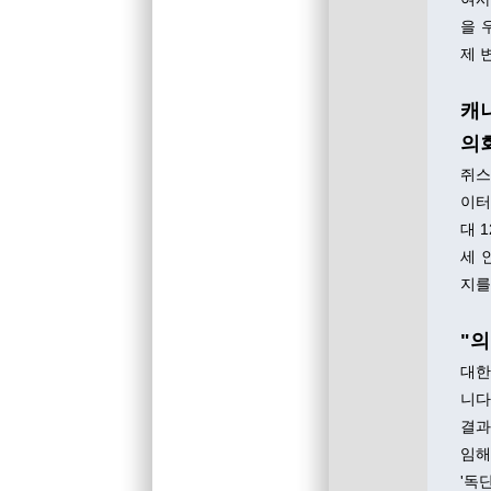
을 
제 
캐
의
쥐스
이터
대 
세 
지를
"의
대한
니다
결과
임해
'독