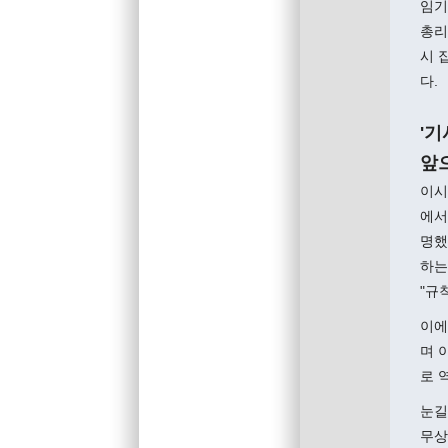
임기
총리
시 
다.
'기
앞
이시
에서
명했
하는
"규
이에
며 
로 
눈길
무상