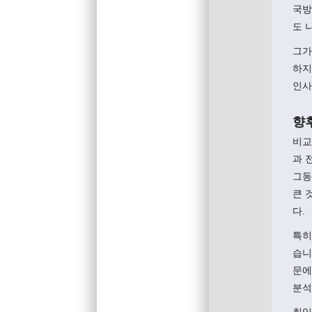
국방
도 
그가
하지
인사
향
비교
과 
그동
큰 
다.
특히
습니
문에
분석