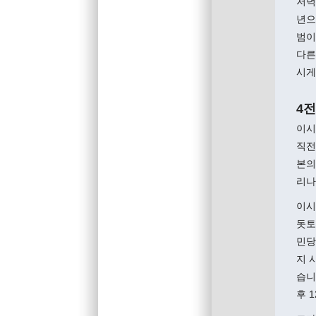
저녁
년으
범이
다른
시게
4
이시
직전
본의
리나
이시
돗토
민당
지 
습니
후 