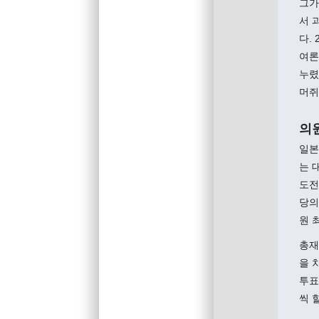
그가
서 
다.
여론
누렸
머쥐
의
일본
는 
도전
당의
원 
총재
을 
투표
씩 