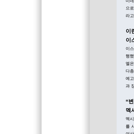
미네
으로
라고
이
이
이스
행했
엘은
다층
예고
과 
“변
멕시
멕시
를 
여사