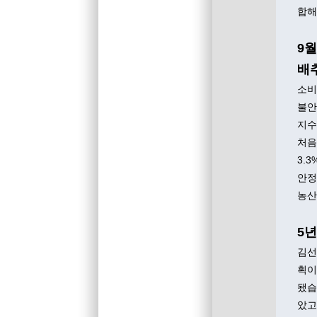
합해
9월
배추
소비
불안
지수는
처음
3.
안정
농산
5
김선
획이
됐습
았고