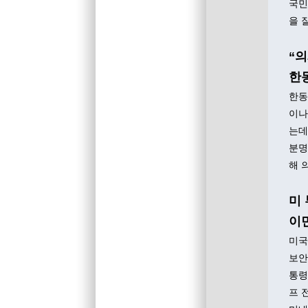
국민
을 
“
한
한동
이나
는데
분명
해 
미
이
미국
보안
통령
프 