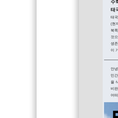
수
태국
태국
(현
북쪽
것으
생존
이 
안녕
민간
을 
비판
어떠