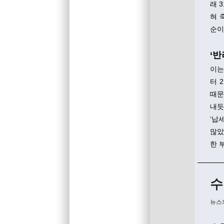
래 
혀 죽
순이
‘반
이는
터 
때문
내듯
‘납
많았
한 
수
뉴스