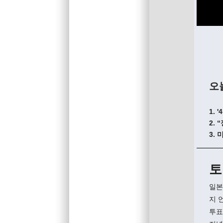
오
1.
2.
3.
토
일본
지 
투표