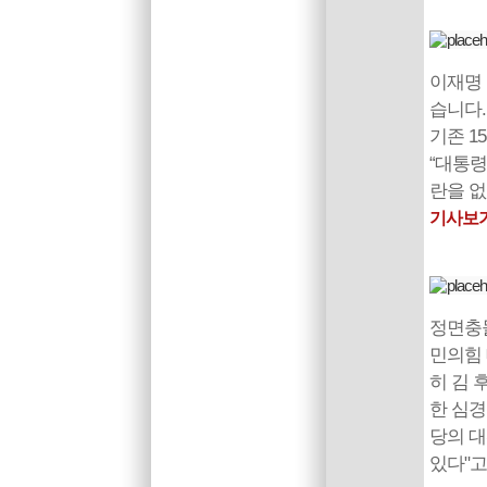
이재명
습니다.
기존 1
“대통령
란을 없
기사보
정면충돌
민의힘 
히 김 
한 심경
당의 대
있다"고