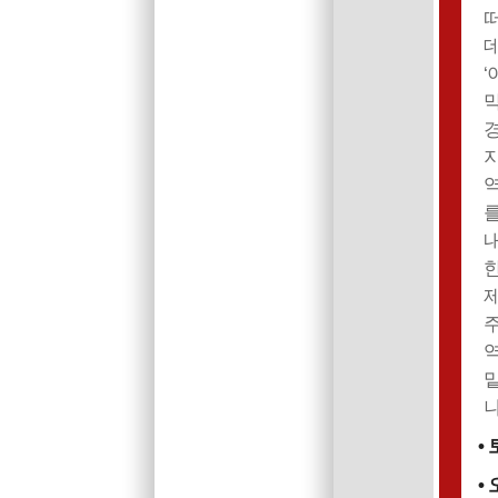
떠
데
‘
경
지
역
를
내
한
제
주
밑
나
•
•