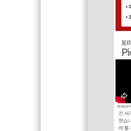
•
•
본 영상은 
전 세
했습니
베’를