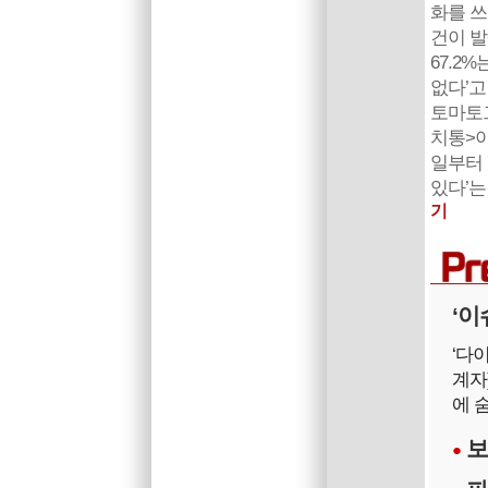
화를 쓰
건이 발
67.2
없다’고
토마토
치통>이
일부터 
있다’는
기
‘이
‘다
계자
에 
보
●