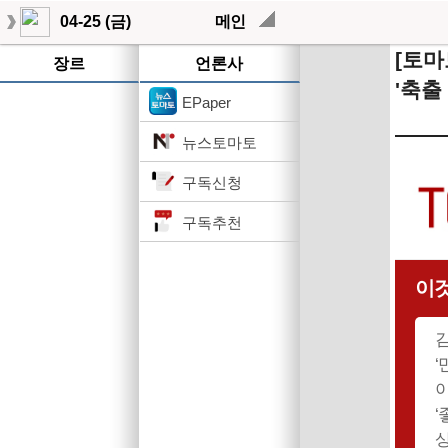
04-25 (금)
메인
[토마
장르
언론사
'축출
EPaper
뉴스토마토
구독신청
구독추천
이것
김
‘
이
‘
상