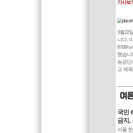
기사보
3월22
니다. 
6708
했습니다
농공단지
교 체
국민 
금지,
서울 한