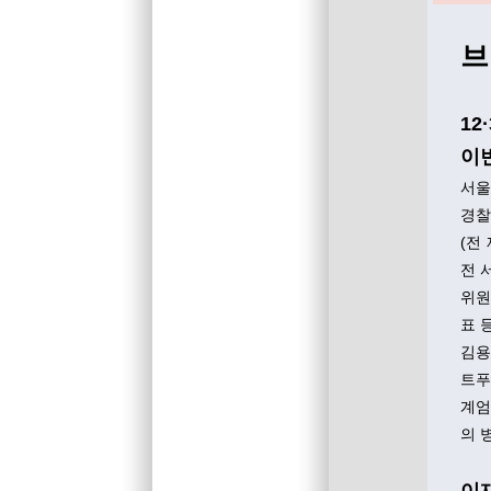
브
12
이
서울
경찰
(전
전 
위원
표 
김용
트푸
계엄
의 