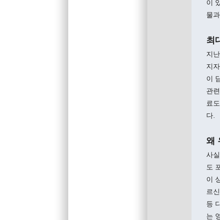
이 
물과
최대
지난
지자
이 
관련
료도
다.
왜
사실
도 
이 
르신
등 
는 