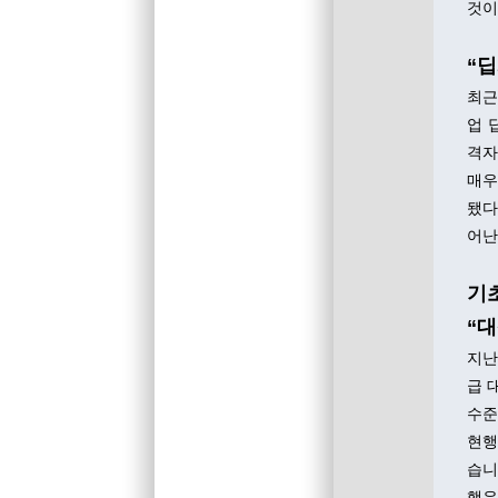
것이
“
최근
업 
격자
매우
됐다
어난
기
“대
지난
급 
수준
현행
습니
행유