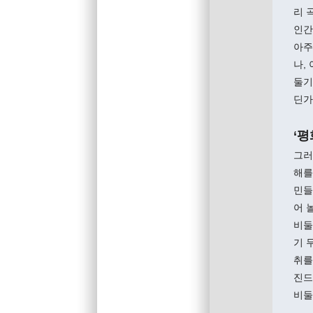
리 
인간
아주
나,
둘기
딘가
‘평
그러
해를
민들
어 
비둘
기 
취를
진드
비둘