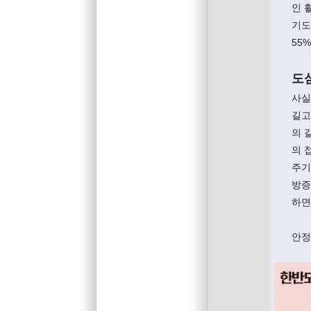
인 
기도
55
도심
사실
길고
의 
의 
주기
방증
하면
안정훈