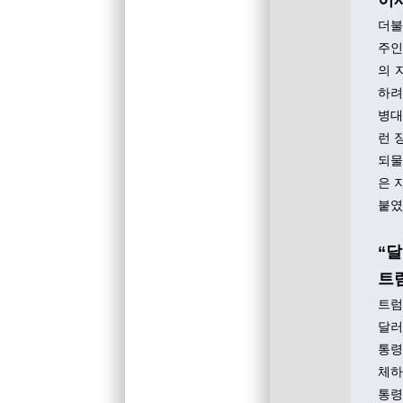
이
더불
주인
의 
하려
병대
런 
되물
은 
붙였
“달
트
트럼
달러
통령
체하
통령