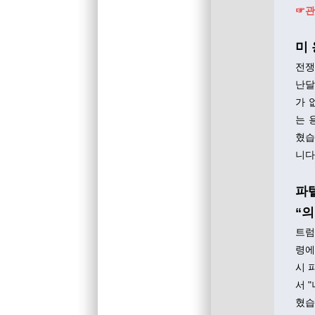
☞관
미
전쟁
난달
가 
는 
혔습
니다
파텔
“
트럼
령에
시 
서 
혔습