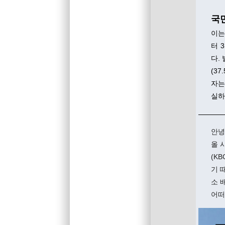
국민
이는
터 
다.
(3
자는
실하
안녕
올 
(K
기 
소 
어떠