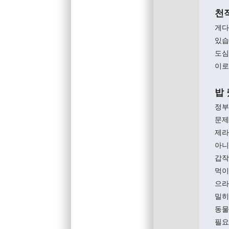
천
게다
있습
도심
이로
밥
정부
문제
제라
아니
갑작
먹이
으라
밀히
동물
필요