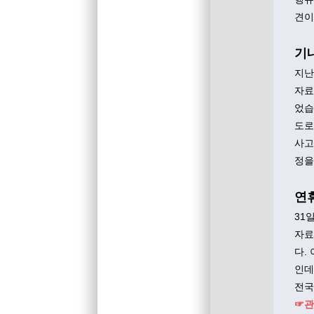
견이
기내
지난
자료
었습
도로
사고
정을
연
31
자료
다.
인데
전국
☞관