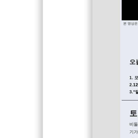
본 영상은
오
1.
2.
1
3.
“
토
비둘
기가