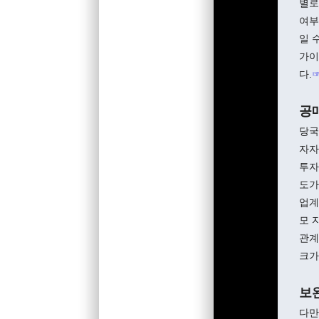
별로
여부
일 
가이
다.
공
당국
자자
투자
도가
업계
모 
관계
크가
보
다만