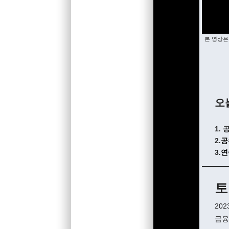
본 영상은
오
1.
2.
공
3.
연
토
20
금융