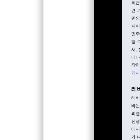
최근
련 
민의
지어
민주
당 
서,
니다
작하
기사
레
레바
바논
의결
전쟁
에서
가 