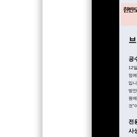
브
공
12
정에
입니
방안
원에
것"
전용
사상