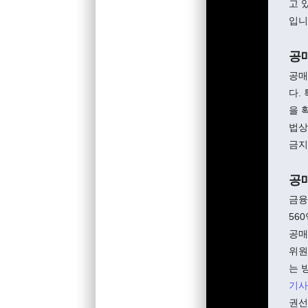
고 
입니
공
공매
다.
을 
법상
금지
공
금융
56
공매
위원
는 
기사
권선