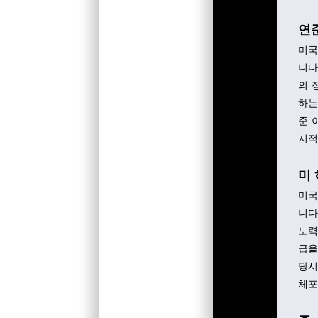
연준
미국
니다
의 
하는
준 
지적
미 
미국
니다
노력
급을
당시
체포