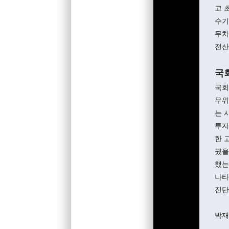
고 
수기
무차
전산
국
국회
무위
는 
투자
한 
꿨을
했는
나타
진단
박재연