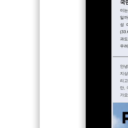
국민
이는
일까
성 
(3
과도
우려
안녕
지상
리고
만,
가요