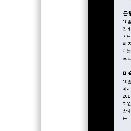
은행
10
집계
지난
해 
리는
로 
미
10
에서
20
재원
함께
는 