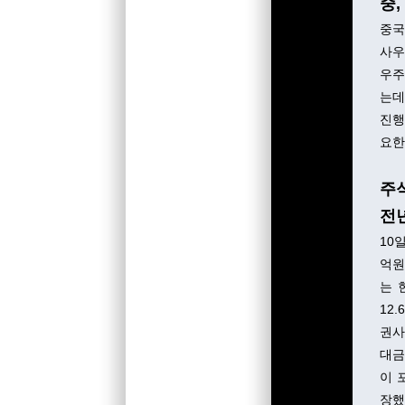
중,
중국
사우
우주
는데
진행
요한
주
전년
10
억원
는 
12
권사
대금
이 
장했