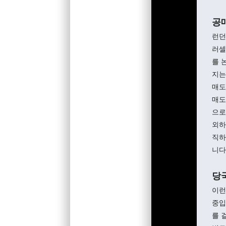
공
런던
러셀
를 
지는
매도
매도
으로
외하
직하
니다
당국
이런
중입
를 