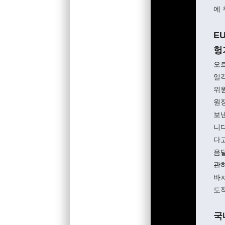
에
E
헝
오르
일각
위원
원장
보
니
다고
음달
관하
바치
도적
국