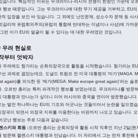
 있습니다. 핵심적인 이유는 우크라이나-러시아 전쟁이 한창인 가운데 오
 행보 때문입니다. 그는 우크라이나에 대한 무기 제공을 거부하고, EU
적 입장을 보인 바 있습니다. 그 외에도 난민문제, 성소수자 문제 등 사사
 엇갈리며 유럽회의주의(유럽의 통합에 반대하는 이념이나 사상)에 가까
 그런 이가 EU의 얼굴이 될 수 있다는 데 대한 우려였던 것입니다.
U 우려 현실로
작부터 엇박자
러 우려에도 헝가리는 순회의장국으로 활동을 시작했습니다. 헝가리는 E
선 과제로 꼽았는데요. 도널드 트럼프 전 미국 대통령의 ‘마가’(MAGA: Mak
eat again)를 의식한 듯 ‘메가(MEGA: Make europe great again)’라
다. 오르반 총리는 특히 파격적인 행보를 보였는데요. 우크라이나를 방문
키 대통령과 만나는가 싶더니 이어 러시아와 중국을 연이어 방문했습니다.
오는 발언 하나하나는 EU의 기조와 어긋나는 것들이어서 논란을 일으켰습
의장국이 되면서 의장국 지위를 이용한다는 비판까지 나오고 있습니다. 오
어긋난 행보는 주로 다음과 같습니다.
렌스키와 회동 :
오르반 총리는 순회의장국 활동 시작 직후인 지난 2일(현
를 방문해 젤렌스키 대통령과 만났습니다. 이 자리에서 그는 먼저 휴전해