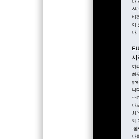
바
친러
비판
이
다.
E
시
여
최우
gr
니
스
나
회
와 
-젤
나