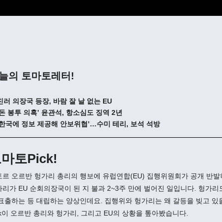
늘의 토마토레터!
 친러 의장국 등장, 바람 잘 날 없는 EU
 ‘돈 봉투 의혹’ 윤관석, 항소심도 징역 2년
 ‘한국에 정보 제공해 안보위협’…수미 테리, 보석 석방
마토Pick!
르 오르반 헝가리 총리의 행보에 유럽연합(EU) 집행위원회가 공개 반발
리가 EU 순회의장국이 된 지 불과 2~3주 만에 벌어진 일입니다. 헝가
표출하는 등 대립하는 양상인데요. 집행위와 헝가리는 왜 갈등을 빚고 있
ck이 오르반 총리와 헝가리, 그리고 EU의 상황을 톺아봤습니다.