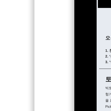
오
1.
2.
3.
토
빅토
헝가
을 
Pi