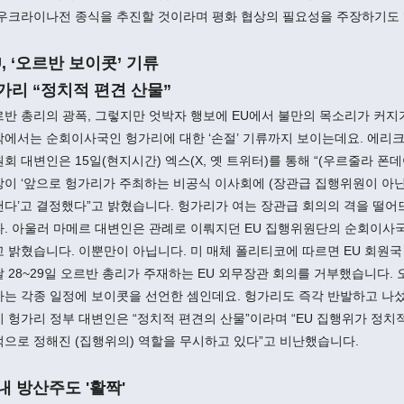
 우크라이나전 종식을 추진할 것이라며 평화 협상의 필요성을 주장하기도
U, ‘오르반 보이콧’ 기류
가리 “정치적 편견 산물”
반 총리의 광폭, 그렇지만 엇박자 행보에 EU에서 불만의 목소리가 커지
에서는 순회이사국인 헝가리에 대한 ‘손절’ 기류까지 보이는데요. 에리크
회 대변인은 15일(현지시간) 엑스(X, 옛 트위터)를 통해 “(우르줄라 폰
이 ‘앞으로 헝가리가 주최하는 비공식 이사회에 (장관급 집행위원이 아닌
낸다’고 결정했다”고 밝혔습니다. 헝가리가 여는 장관급 회의의 격을 떨
다. 아울러 마메르 대변인은 관례로 이뤄지던 EU 집행위원단의 순회이사
 밝혔습니다. 이뿐만이 아닙니다. 미 매체 폴리티코에 따르면 EU 회원
 28~29일 오르반 총리가 주재하는 EU 외무장관 회의를 거부했습니다. 
는 각종 일정에 보이콧을 선언한 셈인데요. 헝가리도 즉각 반발하고 나섰
 헝가리 정부 대변인은 “정치적 편견의 산물”이라며 “EU 집행위가 정치
으로 정해진 (집행위의) 역할을 무시하고 있다”고 비난했습니다.
내 방산주도 '활짝'