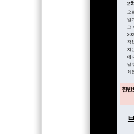
2
오르
임기
그
20
작했
치는
에 
날수
화
브