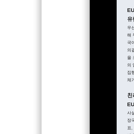
E
유
우선
해 
국이
의
을 
의 
집행
체가
친
E
사실
장국
표,