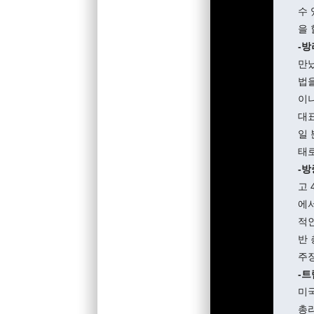
수
을 
-방
만났
법을
이나
대표
일 
태로
-방
고 
에서
적
반 
주장
-트
미
총리