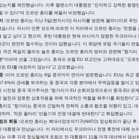
 있는지를 제안했습니다. 이후 젤렌스키 대통령은 “진지하고 강력한 동맹
할 수 있다”며 오르반 총리를 에둘러 비판했습니다.
러 :
오르반 총리는 지난 5일(현지시각) 러시아를 방문해 블라디미르 푸틴
습니다. 러시아 언론 보도에 따르면 이 자리에서 오르반 총리는 ‘전쟁을 
 알고 싶다’고 했으며, 푸틴 대통령은 현재 러시아가 점령한 우크라이나
군이 완전히 철수하는 것이라 답했습니다. 이 회담에 유럽 국가들이 반발
 격인 독일의 올라프 숄츠 총리는 오르반 총리의 방러와 관련해 “헝가리
뿐”이라며 선을 그었습니다. 호세프 보렐 EU 외교안보 고위대표도 “오르
든 EU를 대표하지 않는다”고 강조했습니다.
중 :
이어 오르반 총리는 8일 중국까지 연이어 방문했습니다. EU는 최근 
47.6%의 관세를 부과하는 등 중국과 각종 분야에서 무역갈등을 벌이고 있
 시진핑 중국 국가주석은 “헝가리가 EU 순회의장국으로서 중국-EU 관
인 발전과 양호한 상호작용을 위해 적극적인 역할을 해주기를 희망한다”
총리도 “헝가리는 중국과 긴밀하게 전략적 소통과 협조할 의향이 있고, 대
하며, ‘작은 울타리’ 만들기와 진영 대결에 반대한다”고 화답했습니다.
럼프 회동 :
오르반 총리는 북대서양조약기구(NATO) 정상회의가 끝난 후
국 대통령과 만났습니다. 이 자리에서도 우크라이나 전쟁 휴전에 대해 논
는 이후 각국 정상들에게 트럼프 전 대통령이 11월 미국 대선에서 당선