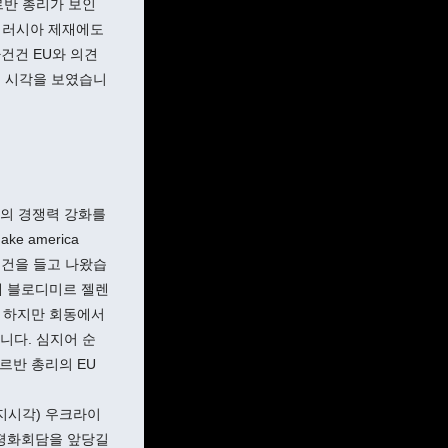
르반 총리가 보인
의 러시아 제재에도
건건 EU와 의견
운 시각을 보였습니
U의 경쟁력 강화를
e america
는 슬로건을 들고 나왔습
해 블로디미르 젤렌
 하지만 회동에서
니다. 심지어 순
르반 총리의 EU
지시각) 우크라이
 평화회담을 앞당길