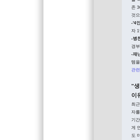
존 
것으
-'4
자 
-병
경부
-재
템을
관련
"
이
최근
자를
기간
게 
도 