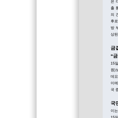
은 
출 
의 
후로
방 
상된
금
“금
15
원)
데요
이에
국 
국민
이는
15