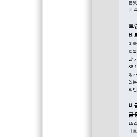
붙였
의 
트
비트
미국
회복
날 
88
행사
있는
적인
비금
금융
15
따르