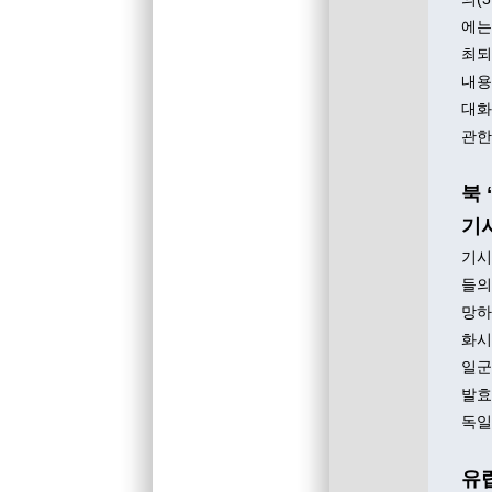
에는
최되
내용
대화
관한
북 
기
기시
들의
망하
화시
일군
발효
독일
유