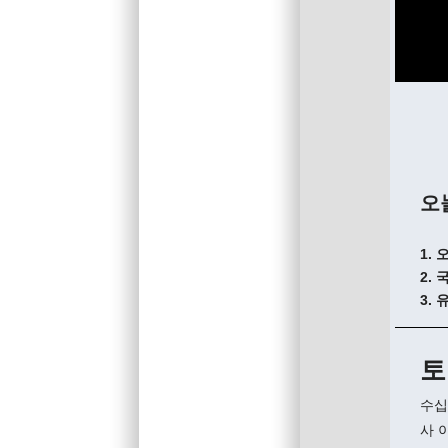
오
1.
2.
3.
토
수십
사 