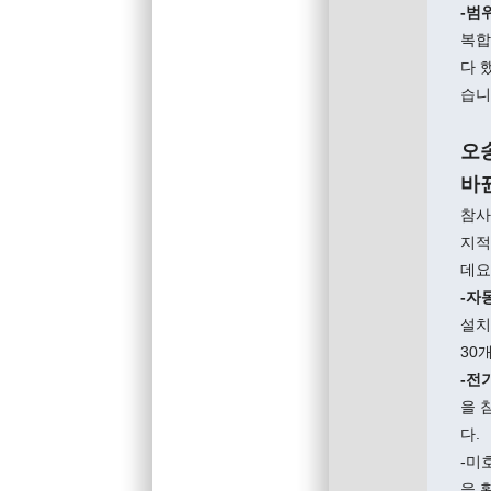
-범
복합
다 
습니
오
바
참사
지적
데요
-자
설치
30
-전
을 
다.
-미
을 