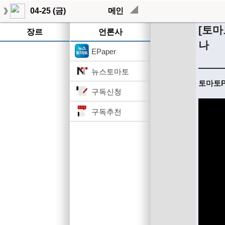
04-25 (금)
메인
[토마
장르
언론사
나
EPaper
뉴스토마토
토마토Pi
구독신청
구독추천