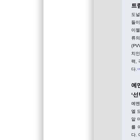
트럼
도널
들이
이젤
류의
(P
치인
력,
다.
예
‘선
예멘
엘 
알 
를 
다.