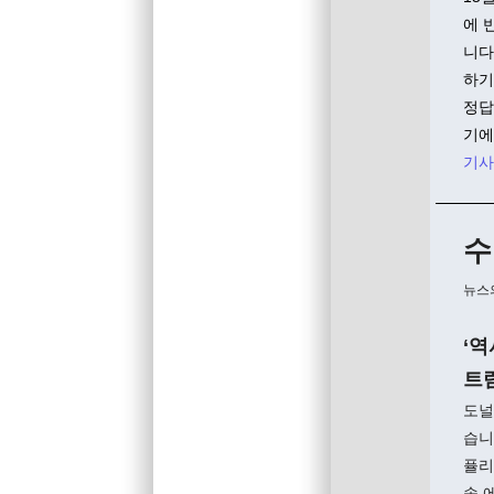
에 
니다
하기
정답
기에
기사
수
뉴스
‘
트럼
도널
습니
퓰리
속 