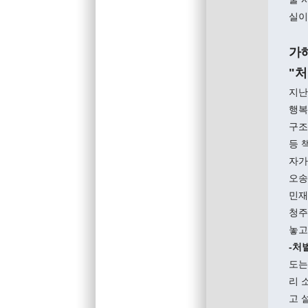
실이
가
"처
지난
행복
구조
등 
자가
오송
민재
청주
놓고
-처
도는
리 
고 