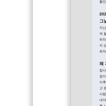
황인
20
그날
지난
져 
하차
지 
최악
왜
참사
점이
이후
고 
사람
내야
울 