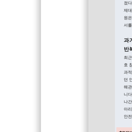
졌다
제대
원은
서를
과
반
최근
호 
과적
던 
해관
니다
나간
아리
안전