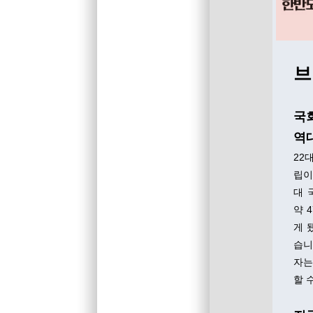
브
국
역
22
립이
대 
약 
게 
습니
자는
할 