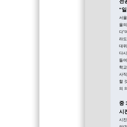
전
"
서울
울의
다”
라도
대위
다시
들여
학교
사직
할 
의 
중
시
시진
의(