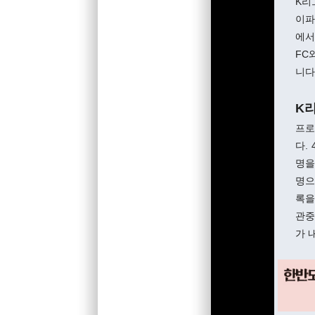
K리
이파
에서
FC
니다
K리
프로
다.
명을
명으
록을
관중
가 